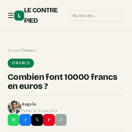
LE CONTRE
☰
L
PIED
Accueil
›
Finance
FINANCE
Combien font 10000 francs
en euros ?
Angelo
Publié le 20 mai 2024
✆
f
𝕏
P
🔗