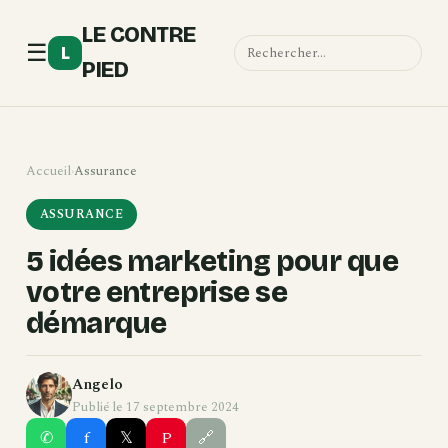
LE CONTRE
☰
L
PIED
Accueil
›
Assurance
ASSURANCE
5 idées marketing pour que
votre entreprise se
démarque
Angelo
Publié le 17 septembre 2024
✆
f
𝕏
P
🔗