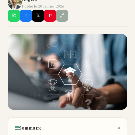
Publié le 20 février 2026
✆
f
𝕏
P
🔗
☰
Sommaire